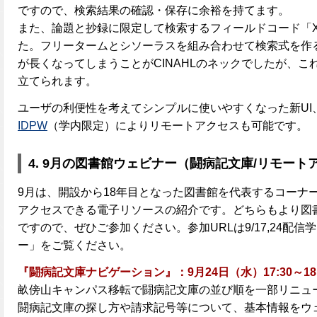
ですので、検索結果の確認・保存に余裕を持てます。
また、論題と抄録に限定して検索するフィールドコード「
た。フリータームとシソーラスを組み合わせて検索式を作る
が長くなってしまうことがCINAHLのネックでしたが、
立てられます。
ユーザの利便性を考えてシンプルに使いやすくなった新UI
IDPW
（学内限定）によりリモートアクセスも可能です。
4.
9月の図書館ウェビナー（闘病記文庫/リモート
9月は、開設から18年目となった図書館を代表するコーナ
アクセスできる電子リソースの紹介です。どちらもより図
ですので、ぜひご参加ください。参加URLは9/17,24配
ー」をご覧ください。
『闘病記文庫ナビゲーション』：9月24日（水）17:30～18:
畝傍山キャンパス移転で闘病記文庫の並び順を一部リニュ
闘病記文庫の探し方や請求記号等について、基本情報をウ