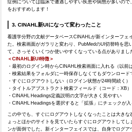
症例については臨床で遭遇しやすい疾患や病態が多いので
をおすすめします！
3.
CINAHL新UIになって変わったこと
看護学分野の文献データベースCINAHLが新インターフェイス(UI:
た。検索画面がガラリと変わり、PubMedのUI切替時を思
て、さっそくいくつか使いやすくなっている点がありまし
＜CINAHL新UI特徴＞
・最初のログイン時からCINAHL検索画面に入れる（以
・検索結果をフォルダに一時保存しなくてもダウンロード
・すぐにログアウトしない（ログイン状態が24時間続く）
・タイトルアブストラクト検索フィールド（コード：XB
・CINAHL Headings定義説明の文字が大きく見やすい
・CINAHL Headingsを選択すると「拡張」にチェックが
この中でも、すぐにログアウトしなくなったことは大きな
ょっとほかのサイトを見ていたらすぐにログアウトしてしまい
ンが面倒でした。新インターフェイスでは、自身でログアウ