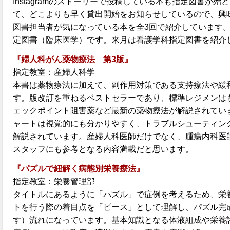
Instagramのストーリーで投稿している本も指定図書が殆どで
て、どこよりも早く貸出開始をお知らせしているので、興
図書担当者が気になっている本を全3回で紹介しています。
定図書（臨床医学）です。来月は看護学科指定図書を紹介
『婦人科がん薬物療法 第3版』
指定教室：産婦人科学
本書は薬物療法に加えて、副作用対策である支持療法や緩
す。版改訂を重ねるベストセラーであり、標準レジメンはも
ェックポイント阻害薬など最新の薬物療法が解説されてい
ャートは視覚的にも分かりやすく、トラブルシューティン
解説されています。産婦人科医師だけでなく、腫瘍内科医
スタッフにも参考となる内容満載だと思います。
『パズルで紐解く病態別栄養療法』
指定教室：栄養管理部
タイトルにあるように「パズル」で症例を考えるため、栄
トを行う際の着目点を「ピース」として理解し、パズル完
す）流れになっています。基本知識となる体液組成や栄養