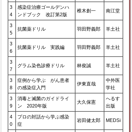
3
感染症治療ゴールデンハ
椎木創一
南江堂
4
ンドブック 改訂第2版
3
抗菌薬ドリル
羽田野義郎
羊土社
5
3
抗菌薬ドリル 実践編
羽田野義郎
羊土社
6
3
グラム染色診療ドリル
林俊誠
羊土社
7
3
症例から学ぶ がん患者
中外医
伊東直哉
8
の感染症入門
学社
3
消毒と滅菌のガイドライ
へるす
大久保憲
9
ン 2020年版
出版
4
プロの対話から学ぶ感染
岩田健太郎
MEDSi
0
症