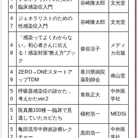
谷崎隆太郎
文光堂
6
臨床感染症入門
4
ジェネラリストのための
谷崎隆太郎
文光堂
7
性感染症入門
「感染ってよくわからな
4
い」初心者さんに伝え
メディ
柴谷涼子
8
る！感染対策“教え方”ブッ
カ出版
ク
4
ZERO→ONEスタートア
香川県病院
南山堂
9
ップTDM
薬剤師会
5
呼吸器感染症の診かた，
中外医
青島正大
0
考えかたver.2
学社
5
医真菌100種 ―臨床で見
槇村浩一
MEDSi
1
逃していたカビたち
5
亀田流市中肺炎診療レク
中外医
黒田浩一
2
チャー
学社