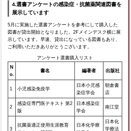
4.
選書アンケートの感染症・抗菌薬関連図書を
展示しています
5月に実施した選書アンケートを参考にして購入した
図書が貸出開始となりました。2Fメインデスク横に展
示しています。早速、貸出になっている図書もあり、
ご利用いただきありがとうございます。
アンケート選書購入リスト
N
書名
編著者
出版社
o.
日本小児感
朝倉書
1
小児感染免疫学
染症学会
店
感染症専門医テキスト 第2
日本感染症
2
南江堂
版
学会
日本化
抗菌薬適正使用生涯教育
日本化学療
3
学療法