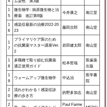
4
ム染色 第3版
1
微生物学 : 病原微生物と治
今井康之
南江堂
5
療薬 改訂第8版
1
感染症最新の治療2022-20
藤田次郎
南山堂
6
23
プライマリケア医のため
1
の抗菌薬マスター講座Ver.
岩田健太郎
南山堂
7
2
1
多職種で取り組む抗菌薬
医歯薬
松本哲哉
8
適正使用ガイド
出版
1
医学書
ウォームアップ微生物学
中込治
9
院
2
流れがわかる！感染症診
的野多加志
南山堂
0
療の歩き方
2
Paul Farme