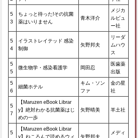
メジカ
5
ちょっと待った!その抗菌
青木洋介
ルビュ
3
薬はいりません
ー社
リーダ
5
イラストレイテッド 感染
矢野邦夫
ムハウ
4
制御
ス
5
医歯薬
微生物学・感染看護学
岡田忍
5
出版
5
キム・ソン
金の星
細菌ホテル
6
ファ
社
【Maruzen eBook Librar
5
y】絶対わかる抗菌薬はじ
矢野晴美
羊土社
7
めの一歩
【Maruzen eBook Librar
5
メディ
y】ねころんで読めるウィ
矢野邦夫