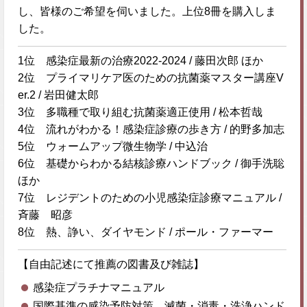
し、皆様のご希望を伺いました。上位8冊を購入しま
した。
1位 感染症最新の治療2022-2024 / 藤田次郎 ほか
2位 プライマリケア医のための抗菌薬マスター講座V
er.2 / 岩田健太郎
3位 多職種で取り組む抗菌薬適正使用 / 松本哲哉
4位 流れがわかる！感染症診療の歩き方 / 的野多加志
5位 ウォームアップ微生物学 / 中込治
6位 基礎からわかる結核診療ハンドブック / 御手洗聡
ほか
7位 レジデントのための小児感染症診療マニュアル /
斉藤 昭彦
8位 熱、諍い、ダイヤモンド / ポール・ファーマー
【自由記述にて推薦の図書及び雑誌】
感染症プラチナマニュアル
国際基準の感染予防対策 滅菌・消毒・洗浄ハンド