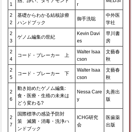
熱、諍い、ダイアモンド
MEDSi
1
r
2
基礎からわかる結核診療
中外医
御手洗聡
2
ハンドブック
学社
2
Kevin Davi
早川書
ゲノム編集の世紀
3
es
房
2
Walter Isaa
文藝春
コード・ブレーカー 上
4
cson
秋
2
Walter Isaa
文藝春
コード・ブレーカー 下
5
cson
秋
動き始めたゲノム編集:
2
Nessa Care
丸善出
食・医療・生殖の未来は
6
y
版
どう変わる?
国際標準の感染予防対
2
ICHG研究
医歯薬
策 滅菌・消毒・洗浄ハ
7
会
出版
ンドブック