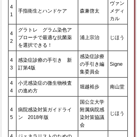
ヴァン
4
手指衛生とハンドケア
森兼啓太
メディ
1
カル
グラトレ グラム染色ア
4
プローチで最適な抗菌薬
浦上宗治
じほう
2
を選択できる！
感染症診療
4
感染症診療の手引き 新
の手引き編
Signe
3
訂第4版
集委員会
4
小児感染症の微生物検査
堀越裕歩
南山堂
4
の進め方
国公立大学
4
病院感染対策ガイドライ
附属病院感
じほう
5
ン 2018年版
染対策協議
会
4
ジェネラリストのための