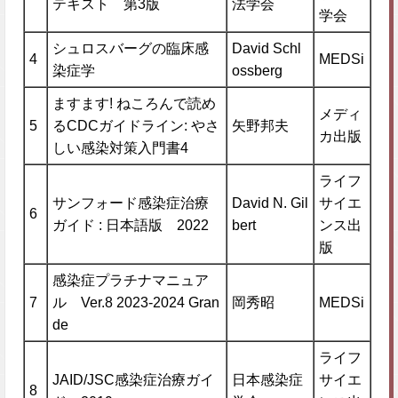
テキスト 第3版
法学会
学会
シュロスバーグの臨床感
David Schl
4
MEDSi
染症学
ossberg
ますます! ねころんで読め
メディ
5
るCDCガイドライン: やさ
矢野邦夫
カ出版
しい感染対策入門書4
ライフ
サンフォード感染症治療
David N. Gil
サイエ
6
ガイド : 日本語版 2022
bert
ンス出
版
感染症プラチナマニュア
7
ル Ver.8 2023-2024 Gran
岡秀昭
MEDSi
de
ライフ
JAID/JSC感染症治療ガイ
日本感染症
サイエ
8