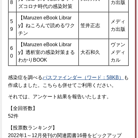
8
カ出版
ズコロナ時代の感染対策
【Maruzen eBook Librar
5
メディ
y】ねころんで読めるワク
笠井正志
9
カ出版
チン
【Maruzen eBook Librar
ヴァン
6
y】透析室の感染対策まる
大石和久
メディ
0
わかりBOOK
カル
感染症を調べる
パスファインダー（ワード：58KB）
も
作成しました。こちらも併せてご利用ください。
それでは、アンケート結果を報告いたします。
【全回答数】
52件
【投票数ランキング】
2022年1～12月発刊の関連図書16冊をピックアップ