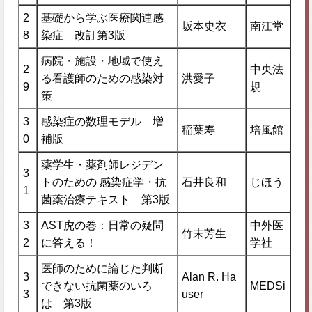
2
基礎から学ぶ医療関連感
坂本史衣
南江堂
8
染症 改訂第3版
病院・施設・地域で使え
2
中央法
る看護師のための感染対
洪愛子
9
規
策
3
感染症の数理モデル 増
稲葉寿
培風館
0
補版
薬学生・薬剤師レジデン
3
トのための 感染症学・抗
石井良和
じほう
1
菌薬治療テキスト 第3版
3
AST虎の巻：日常の疑問
中外医
竹末芳生
2
に答える！
学社
医師のために論じた判断
3
Alan R. Ha
できない抗菌薬のいろ
MEDSi
3
user
は 第3版