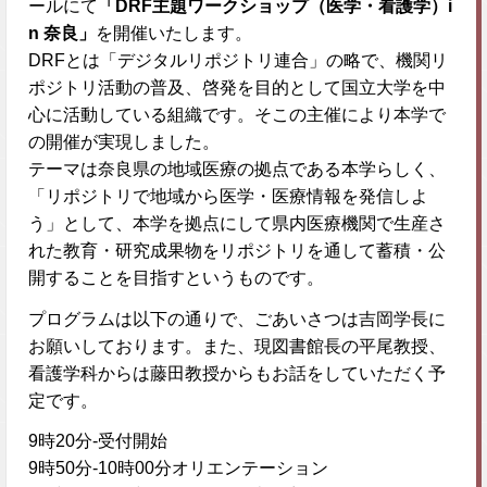
ールにて
「DRF主題ワークショップ（医学・看護学）i
n 奈良」
を開催いたします。
DRFとは「デジタルリポジトリ連合」の略で、機関リ
ポジトリ活動の普及、啓発を目的として国立大学を中
心に活動している組織です。そこの主催により本学で
の開催が実現しました。
テーマは奈良県の地域医療の拠点である本学らしく、
「リポジトリで地域から医学・医療情報を発信しよ
う」として、本学を拠点にして県内医療機関で生産さ
れた教育・研究成果物をリポジトリを通して蓄積・公
開することを目指すというものです。
プログラムは以下の通りで、ごあいさつは吉岡学長に
お願いしております。また、現図書館長の平尾教授、
看護学科からは藤田教授からもお話をしていただく予
定です。
9時20分-受付開始
9時50分-10時00分オリエンテーション