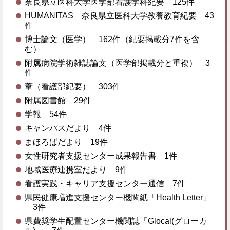
奈良県立医科大学医学部看護学科紀要 125件
HUMANITAS 奈良県立医科大学教養教育紀要 43
件
博士論文（医学） 162件（紀要掲載分7件を含
む）
附属病院学術雑誌論文（医学部掲載分と重複） 3
件
葦（看護部紀要） 303件
附属図書館 29件
学報 54件
キャンパスだより 4件
まほろばだより 19件
女性研究者支援センター成果報告書 1件
地域医療連携室だより 9件
看護実践・キャリア支援センター通信 7件
県民健康増進支援センター機関紙「Health Letter」
3件
県費奨学生配置センター機関誌「Glocal(グローカ