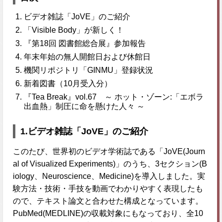
ビデオ雑誌「JoVE」のご紹介
「Visible Body」が新しく！
『第18回 図書館総合展』参加報告
年末年始の無人開館日および休館日
機関リポジトリ「GINMU」登録状況
新着図書（10月受入分）
『Tea Break』vol.67 ～ ホット・ゾーン:「エボラ
出血熱」制圧に命を懸けた人々 ～
1.ビデオ雑誌「JoVE」のご紹介
このたび、世界初のビデオ学術誌である「JoVE(Journ
al of Visualized Experiments)」のうち、3セクション(B
iology、Neuroscience、Medicine)を導入しました。実
験方法・技術・手技を動画でわかりやすく表現したも
ので、テキスト論文と合わせた構成となっています。
PubMed(MEDLINE)の収載対象にもなっており、全10