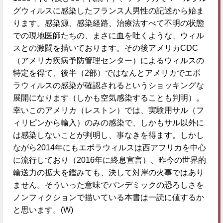
グウィルスに感染したフランス人男性の記述から始ま
ります。感染源、感染経路、治療法すべて不明の状態
での現地医師たちの、まさに血を吐くような、ウィル
スとの激闘を描いております。その後アメリカCDC
（アメリカ疾病予防管理センター）によるウィルスの
特定を得て、後半（2部）ではなんとアメリカでエボ
ラウィルスの感染が確認されるというショッキングな
展開になります（しかも空気感染することも判明）。
幸いこのアメリカ（レストン）では、実験用サル（フ
ィリピンから輸入）のみの感染で、しかもサル以外に
は感染しないことが判明し、事なきを得ます。しかし
ながら2014年にもエボラウィルスは西アフリカを中心
に流行しており（2016年に終息宣言）、昨今の世界的
輸送力の拡大を鑑みても、決して対岸の火事ではあり
ません。そういった意味でパンデミックの恐ろしさを
ノンフィクションで描いている本書は一読に値するか
と思います。(W)