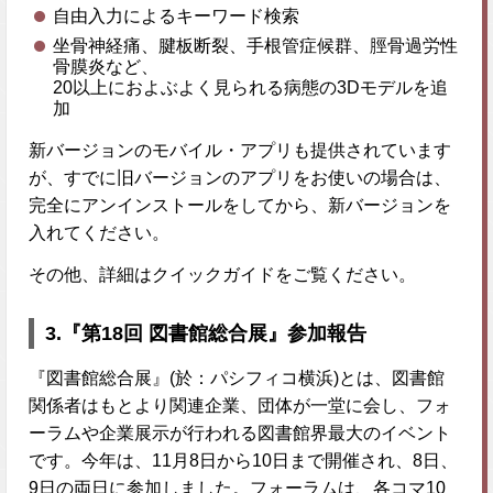
自由入力によるキーワード検索
坐骨神経痛、腱板断裂、手根管症候群、脛骨過労性
骨膜炎など、
20以上におよぶよく見られる病態の3Dモデルを追
加
新バージョンのモバイル・アプリも提供されています
が、すでに旧バージョンのアプリをお使いの場合は、
完全にアンインストールをしてから、新バージョンを
入れてください。
その他、詳細はクイックガイドをご覧ください。
3.『第18回 図書館総合展』参加報告
『図書館総合展』(於：パシフィコ横浜)とは、図書館
関係者はもとより関連企業、団体が一堂に会し、フォ
ーラムや企業展示が行われる図書館界最大のイベント
です。今年は、11月8日から10日まで開催され、8日、
9日の両日に参加しました。フォーラムは、各コマ10