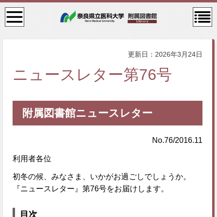
検
コン
索・
テン
共通
ツメ
メニ
ニュ
ュー
ー
更新日：2026年3月24日
ニュースレター第76号
附属図書館ニュースレター
No.76/2016.11
利用者各位
初冬の候、みなさま、いかがお過ごしでしょうか。
『ニュースレター』第76号をお届けします。
目次