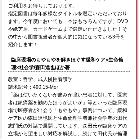
ご利用をお待ちしております。
指定図書は毎年多様なタイトルを選定いただいており
ます。今年度においても、本はもちろんですが、DVD
や紙芝居、カードゲームまで選定いただきました！そ
の中から図書担当者が個人的に気になっている3冊を
紹介します！
臨床現場のもやもやを解きほぐす緩和ケア×生命倫
理×社会学/森田達也ほか著
教室：哲学、成人慢性看護学
請求記号：490.15-Mor
「薬は使いたくないが痛みが強い患者に対して、医療
者は鎮痛薬を勧めたほうがよいか」等といった臨床現
場で医療者が出会う「もやもや」事例について、緩和
ケア医の森田達也氏と生命倫理学者兼社会学者の田代
志門氏の対話で展開しています。森田氏が臨床ケアの
立場から望ましい対応を解説し、続けて田代氏が倫理