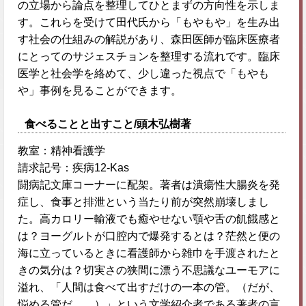
の立場から論点を整理してひとまずの方向性を示しま
す。これらを受けて田代氏から「もやもや」を生み出
す社会の仕組みの解説があり、森田医師が臨床医療者
にとってのサジェスチョンを整理する流れです。臨床
医学と社会学を絡めて、少し違った視点で「もやも
や」事例を見ることができます。
食べることと出すこと/頭木弘樹著
教室：精神看護学
請求記号：疾病12-Kas
闘病記文庫コーナーに配架。著者は潰瘍性大腸炎を発
症し、食事と排泄という当たり前が突然崩壊しまし
た。高カロリー輸液でも癒やせない顎や舌の飢餓感と
は？ヨーグルトが口腔内で爆発するとは？茫然と便の
海に立っているときに看護師から雑巾を手渡されたと
きの気分は？切実さの狭間に漂う不思議なユーモアに
溢れ、「人間は食べて出すだけの一本の管。（だが、
悩める管だ…。）」という文学紹介者である著者の言