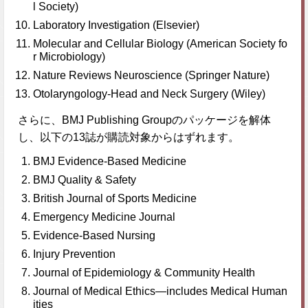
l Society)
Laboratory Investigation (Elsevier)
Molecular and Cellular Biology (American Society fo
r Microbiology)
Nature Reviews Neuroscience (Springer Nature)
Otolaryngology-Head and Neck Surgery (Wiley)
さらに、BMJ Publishing Groupのパッケージを解体
し、以下の13誌が購読対象からはずれます。
BMJ Evidence-Based Medicine
BMJ Quality & Safety
British Journal of Sports Medicine
Emergency Medicine Journal
Evidence-Based Nursing
Injury Prevention
Journal of Epidemiology & Community Health
Journal of Medical Ethics—includes Medical Human
ities