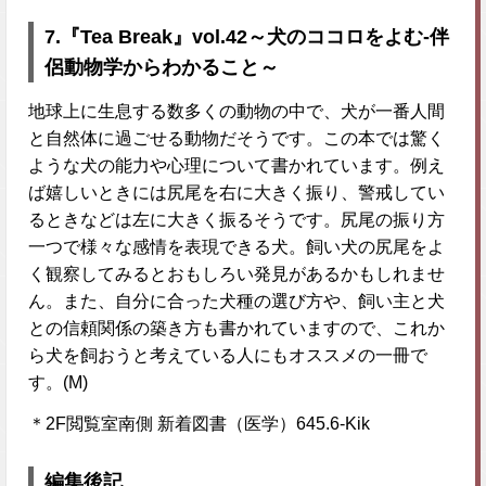
7.『Tea Break』vol.42～犬のココロをよむ-伴
侶動物学からわかること～
地球上に生息する数多くの動物の中で、犬が一番人間
と自然体に過ごせる動物だそうです。この本では驚く
ような犬の能力や心理について書かれています。例え
ば嬉しいときには尻尾を右に大きく振り、警戒してい
るときなどは左に大きく振るそうです。尻尾の振り方
一つで様々な感情を表現できる犬。飼い犬の尻尾をよ
く観察してみるとおもしろい発見があるかもしれませ
ん。また、自分に合った犬種の選び方や、飼い主と犬
との信頼関係の築き方も書かれていますので、これか
ら犬を飼おうと考えている人にもオススメの一冊で
す。(M)
＊2F閲覧室南側 新着図書（医学）645.6-Kik
編集後記