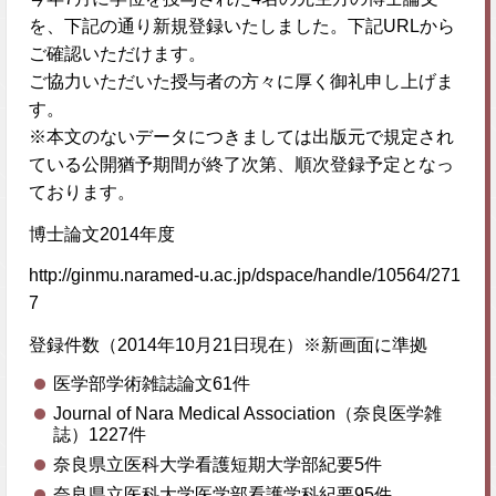
を、下記の通り新規登録いたしました。下記URLから
ご確認いただけます。
ご協力いただいた授与者の方々に厚く御礼申し上げま
す。
※本文のないデータにつきましては出版元で規定され
ている公開猶予期間が終了次第、順次登録予定となっ
ております。
博士論文2014年度
http://ginmu.naramed-u.ac.jp/dspace/handle/10564/271
7
登録件数（2014年10月21日現在）※新画面に準拠
医学部学術雑誌論文61件
Journal of Nara Medical Association（奈良医学雑
誌）1227件
奈良県立医科大学看護短期大学部紀要5件
奈良県立医科大学医学部看護学科紀要95件