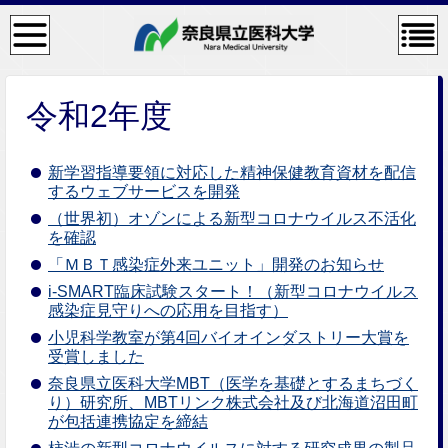
検
コン
索・
テン
共通
ツメ
メニ
ニュ
ュー
ー
令和2年度
新学習指導要領に対応した精神保健教育資材を配信
するウェブサービスを開発
（世界初）オゾンによる新型コロナウイルス不活化
を確認
「ＭＢＴ感染症外来ユニット」開発のお知らせ
i-SMART臨床試験スタート！（新型コロナウイルス
感染症見守りへの応用を目指す）
小児科学教室が第4回バイオインダストリー大賞を
受賞しました
奈良県立医科大学MBT（医学を基礎とするまちづく
り）研究所、MBTリンク株式会社及び北海道沼田町
が包括連携協定を締結