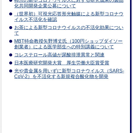
柿渋の新型コロナウイルスに対する研究成果の製品
化共同開発企業公募について
（世界初）可視光応答形光触媒による新型コロナウ
イルス不活化を確認
お茶による新型コロナウイルスの不活化効果につい
て
MBT特命教授矢野博丈氏（100円ショップダイソー
創業者）による医学部生への特別講義について
コレステロール高値が尿酸排泄異常と関連
日本医療研究開発大賞 厚生労働大臣賞受賞
光や貴金属を用いずに新型コロナウイルス（SARS-
CoV-2）を不活化する新規複合酸化物を開発