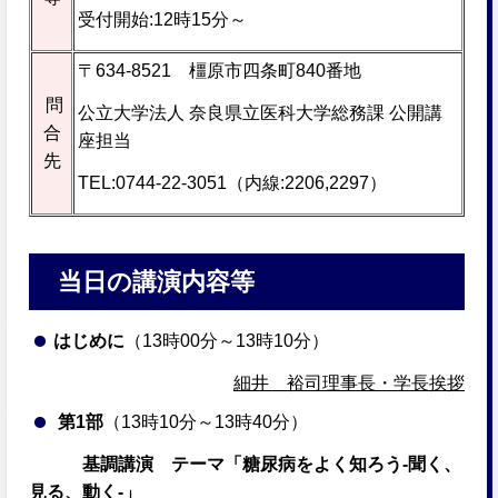
受付開始:12時15分～
〒634-8521 橿原市四条町840番地
問
公立大学法人 奈良県立医科大学総務課 公開講
合
座担当
先
TEL:0744-22-3051（内線:2206,2297）
当日の講演内容等
はじめに
（13時00分～13時10分）
細井 裕司理事長・学長挨拶
第1部
（13時10分～13時40分）
基調講演 テーマ「糖尿病をよく知ろう-聞く、
見る、動く-」