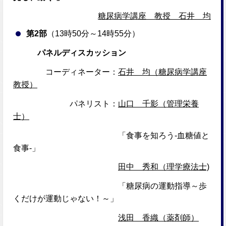
糖尿病学講座 教授 石井 均
第2部
（13時50分～14時55分）
パネルディスカッション
コーディネーター：
石井 均（糖尿病学講座
教授）
パネリスト：
山口 千影（管理栄養
士）
「食事を知ろう-血糖値と
食事-」
田中 秀和（理学療法士)
「糖尿病の運動指導～歩
くだけが運動じゃない！～」
浅田 香織（薬剤師）