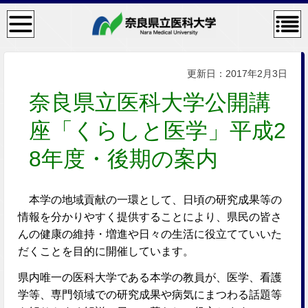
検
コン
索・
テン
共通
ツメ
メニ
ニュ
ュー
ー
更新日：2017年2月3日
奈良県立医科大学公開講
座「くらしと医学」平成2
8年度・後期の案内
本学の地域貢献の一環として、日頃の研究成果等の
情報を分かりやすく提供することにより、県民の皆さ
んの健康の維持・増進や日々の生活に役立てていいた
だくことを目的に開催しています。
県内唯一の医科大学である本学の教員が、医学、看護
学等、専門領域での研究成果や病気にまつわる話題等