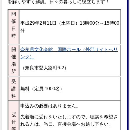
を解りやすく解説。日々の暮らしに役立ちます！
開
催
平成29年2月11日（土曜日）13時00分～15時00
日
分
時
開
奈良県文化会館 国際ホール（外部サイトへリ
催
ンク）
場
（奈良市登大路町6-2）
所
受
講
無料（定員:1000名）
料
申込みの必要はありません。
受
先着順に受付をいたしますので、聴講を希望さ
付
れる方は、当日、直接会場へお越し下さい。
等