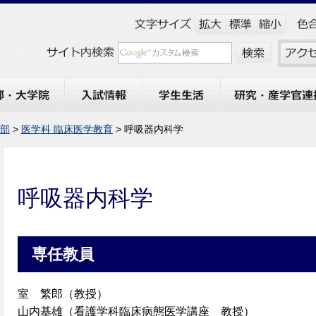
大学院
入試情報
学生生活
研究・産学官連携
部
>
医学科 臨床医学教育
> 呼吸器内科学
呼吸器内科学
専任教員
室 繁郎（教授）
山内基雄（看護学科臨床病態医学講座 教授）