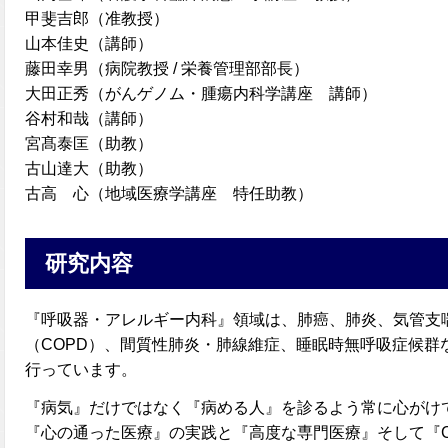
甲斐吉郎（准教授）
山本佳史（講師）
藤田幸男（病院教授 / 栄養管理部部長）
大田正秀（がんゲノム・腫瘍内科学講座 講師）
谷村和哉（講師）
宮髙泰匡（助教）
古山達大（助教）
古高 心（地域医療学講座 特任助教）
研究内容
『呼吸器・アレルギー内科』領域は、肺癌、肺炎、気管支
（COPD）、間質性肺炎・肺線維症、睡眠時無呼吸症候群
行っています。
『病気』だけではなく『病める人』を診るよう常に心がけ
『心の通った医療』の実践と『高度な専門医療』そして『Clinical-O