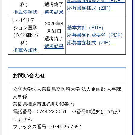
応募書類作成要領（PDF）
科）
選考終了
応募書類様式（ZIP）
推薦依頼状
選考結果
リハビリテー
2020年8
ション医学
基本方針（PDF）
月31日
（医学部医学
応募書類作成要領（PDF）
選考終了
科）
応募書類様式（ZIP）
選考結果
推薦依頼状
お問い合わせ
公立大学法人奈良県立医科大学 法人企画部 人事課
人事係
奈良県橿原市四条町840番地
電話番号：0744-22-3051 ※番号非通知はつなが
りません。
ファックス番号：0744-25-7657