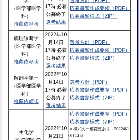
学
選考方針（PDF）
17時 必着
（医学部医学
応募書類作成要領（PDF）
公募終了
科）
応募書類様式（ZIP）
選考結果
推薦依頼状
2022年10
病理診断学
月14日
選考方針（PDF）
（医学部医学
17時 必着
応募書類作成要領（PDF）
科）
公募終了
応募書類様式（ZIP）
推薦依頼状
選考結果
2022年10
解剖学第一
月14日
選考方針（PDF）
（医学部医学
17時 必着
応募書類作成要領（PDF）
科）
公募終了
応募書類様式（ZIP）
推薦依頼状
選考結果
応募書類作成要領（PDF）
応募書類様式（ZIP）
2022年10
○ 様式の一部変更あり 2022年1
生化学
0月13日
月21日