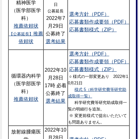
精神医学
日
（医学部医学
公募延長
選考方針（PDF）
科）
2022年7
応募書類作成要領（PDF）
推薦依頼状
月29日
応募書類様式（ZIP）
推薦
公募終了
【公募延長】
依頼状
選考結果
選考方針（PDF）
応募書類作成要領（PDF）
応募書類様式（ZIP）
2022年10
循環器内科学
○ 様式の一部変更あり 2022年1
月28日
0月21日
（医学部医学
17時 必着
様式 5（科学研究費等研究助
科）
公募終了
成取得一覧）
推薦依頼状
選考結果
科学研究費等研究助成取得一
覧の明細行を追加。
※ 変更前様式で提出いただいて
も問題ありません。
2022年10
放射線腫瘍医
月28日