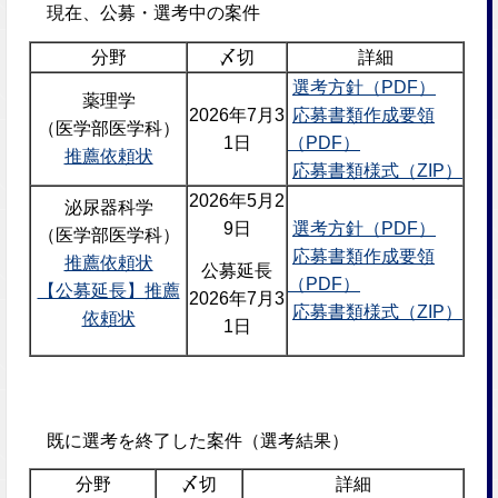
現在、公募・選考中の案件
分野
〆切
詳細
選考方針（PDF）
薬理学
2026年7月3
応募書類作成要領
（医学部医学科）
1日
（PDF）
推薦依頼状
応募書類様式（ZIP）
2026年5月2
泌尿器科学
9日
選考方針（PDF）
（医学部医学科
）
応募書類作成要領
推薦依頼状
公募延長
（PDF）
【公募延長】推薦
2026年7月3
応募書類様式（ZIP）
依頼状
1日
既に選考を終了した案件（選考結果）
分野
〆切
詳細