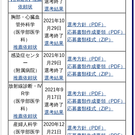
選考終了
依頼状
選考結果
胸部・心臓血
2021年10
管外科学
選考方針（PDF）
月29日
（医学部医学
応募書類作成要領（PDF）
選考終了
科）
応募書類様式（ZIP）
選考結果
推薦依頼状
感染症センタ
2021年10
選考方針（PDF）
ー
月29日
応募書類作成要領（PDF）
（附属病院）
選考終了
応募書類様式（ZIP）
推薦依頼状
選考結果
放射線診断・IV
2021年9
R学
選考方針（PDF）
月17日
（医学部医学
応募書類作成要領（PDF）
選考終了
科）
応募書類様式（ZIP）
選考結果
推薦依頼状
産婦人科学
2020年12
選考方針（PDF）
（医学部医学
月21日