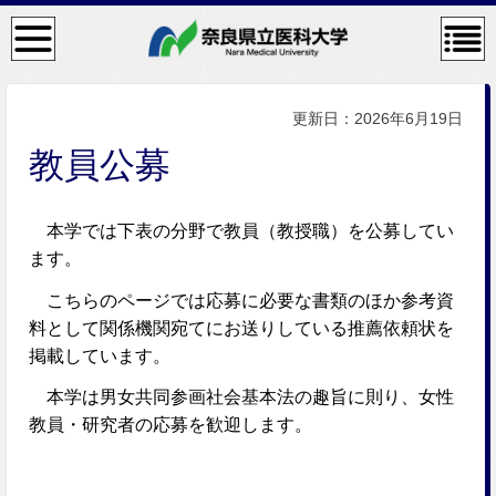
検
コン
索・
テン
共通
ツメ
メニ
ニュ
ュー
ー
更新日：2026年6月19日
教員公募
本学では下表の分野で教員（教授職）を公募してい
ます。
こちらのページでは応募に必要な書類のほか参考資
料として関係機関宛てにお送りしている推薦依頼状を
掲載しています。
本学は男女共同参画社会基本法の趣旨に則り、女性
教員・研究者の応募を歓迎します。