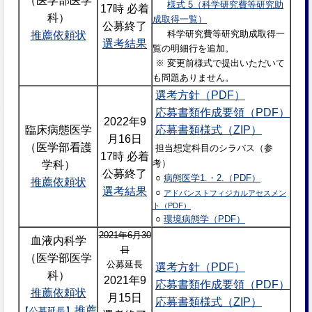
（医学部医学
様式 5（科学研究費等研究助
17時 必着
科）
成取得一覧）
公募終了
科学研究費等研究助成取得一
推薦依頼状
選考結果
覧の明細行を追加。
※ 変更前様式で提出いただいて
も問題ありません。
選考方針（PDF）
応募書類作成要領（PDF）
2022年9
臨床病態医学
応募書類様式（ZIP）
月16日
（医学部看護
担当想定科目のシラバス（参
17時 必着
考）
学科）
公募終了
○
病態医学1.・2.（PDF）
推薦依頼状
選考結果
○
アドバンストフィジカルアセスメン
ト（PDF）
○
環境病態学（PDF）
2021年6月30
血液内科学
日
（医学部医学
公募延長
選考方針（PDF）
科）
2021年9
応募書類作成要領（PDF）
推薦依頼状
月15日
応募書類様式（ZIP）
推薦
【公募延長】