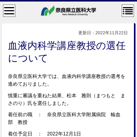
検
コン
索・
テン
共通
ツメ
メニ
ニュ
ュー
ー
更新日：2022年11月22日
血液内科学講座教授の選任
について
奈良県立医科大学では、血液内科学講座教授の選考を
進めておりました。
慎重に審議を重ねた結果、松本 雅則（まつもと ま
さのり）氏を選任しました。
着任前の職 ： 奈良県立医科大学附属病院 輸血
部 教授
着任予定日 ： 2022年12月1日