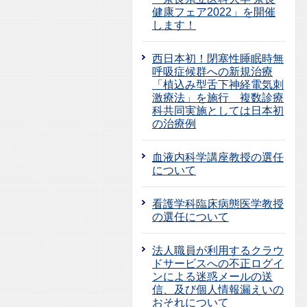
健康フェア2022」を開催
します！
西日本初！閉塞性睡眠時無
呼吸症候群への新規治療
「植込み型舌下神経電気刺
激療法」を施行 複数診療
科共同実施としては日本初
の治療例
血液内科学講座教授の選任
について
看護学科臨床病態医学教授
の選任について
法人職員が利用するクラウ
ドサービスへの不正ログイ
ンによる迷惑メールの送
信、及び個人情報漏えいの
おそれについて