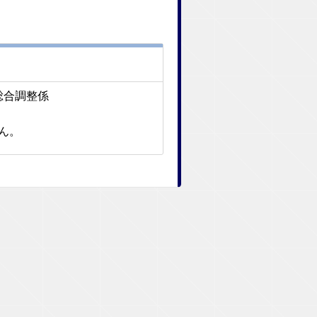
総合調整係
せん。