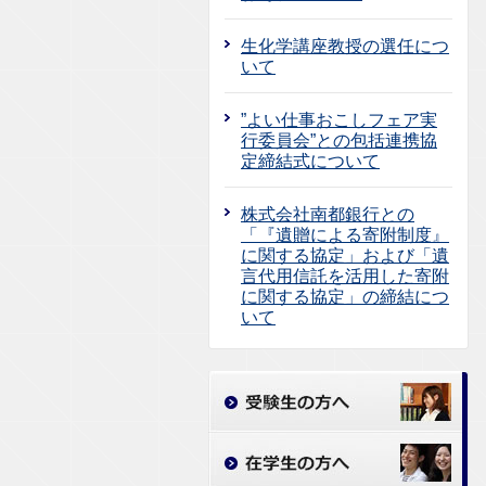
生化学講座教授の選任につ
いて
”よい仕事おこしフェア実
行委員会”との包括連携協
定締結式について
株式会社南都銀行との
「『遺贈による寄附制度』
に関する協定」および「遺
言代用信託を活用した寄附
に関する協定」の締結につ
いて