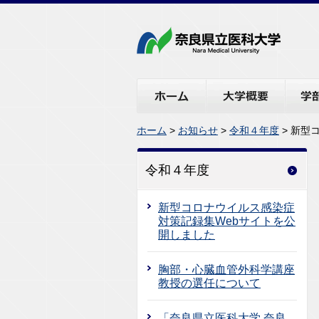
ホーム
大学概要
学部・
ホーム
>
お知らせ
>
令和４年度
> 新型
令和４年度
新型コロナウイルス感染症
対策記録集Webサイトを公
開しました
胸部・心臓血管外科学講座
教授の選任について
「奈良県立医科大学 奈良