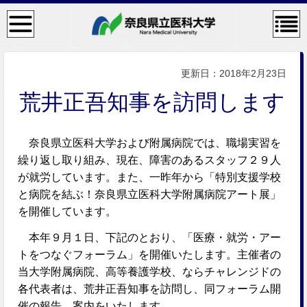
検
コン
索・
テン
共通
ツメ
メニ
ニュ
ュー
ー
更新日：2018年2月23日
荒井正吾知事を訪問します
奈良県立医科大学および附属病院では、職場実習を
繰り返し取り組み、現在、障害のあるスタッフ２９人
が就労しています。また、一昨年から「特別支援学校
と病院を結ぶ！奈良県立医科大学附属病院アート展」
を開催しています。
本年９月１日、下記のとおり、「医療・就労・アー
トをつなぐフォーラム」を開催いたします。主催者の
当大学附属病院、高等養護学校、ならチャレンジドの
各代表者は、荒井正吾知事を訪問し、同フォーラム開
催の報告、案内をいたします。