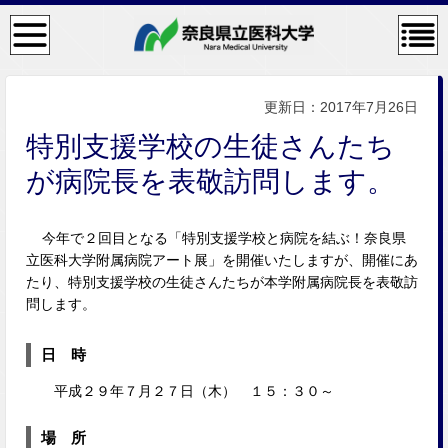
検
コン
索・
テン
共通
ツメ
メニ
ニュ
ュー
ー
更新日：2017年7月26日
特別支援学校の生徒さんたち
が
病院長を表敬訪問します。
今年で２回目となる「特別支援学校と病院を結ぶ！奈良県
立医科大学附属病院アート展」を開催いたしますが、開催にあ
たり、特別支援学校の生徒さんたちが本学附属病院長を表敬訪
問します。
日 時
平成２９年７月２７日（木） １５：３０～
場 所