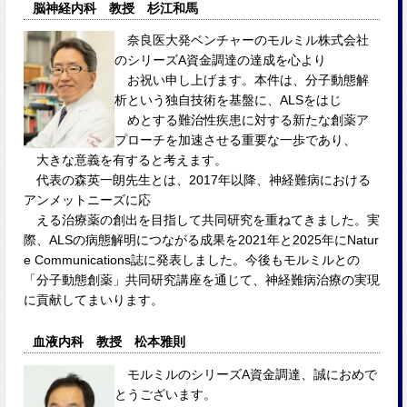
脳神経内科 教授 杉江和馬
奈良医大発ベンチャーのモルミル株式会社
のシリーズA資金調達の達成を心より
お祝い申し上げます。本件は、分子動態解
析という独自技術を基盤に、ALSをはじ
めとする難治性疾患に対する新たな創薬ア
プローチを加速させる重要な一歩であり、
大きな意義を有すると考えます。
代表の森英一朗先生とは、2017年以降、神経難病における
アンメットニーズに応
える治療薬の創出を目指して共同研究を重ねてきました。実
際、ALSの病態解明につながる成果を2021年と2025年にNatur
e Communications誌に発表しました。今後もモルミルとの
「分子動態創薬」共同研究講座を通じて、神経難病治療の実現
に貢献してまいります。
血液内科 教授 松本雅則
モルミルのシリーズA資金調達、誠におめで
とうございます。