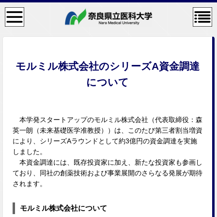
検
コン
索・
テン
共通
ツメ
メニ
ニュ
ュー
ー
モルミル株式会社のシリーズA資金調達
について
本学発スタートアップのモルミル株式会社（代表取締役：森
英一朗（未来基礎医学准教授））は、このたび第三者割当増資
により、シリーズAラウンドとして約3億円の資金調達を実施
しました。
本資金調達には、既存投資家に加え、新たな投資家も参画し
ており、同社の創薬技術および事業展開のさらなる発展が期待
されます。
モルミル株式会社について