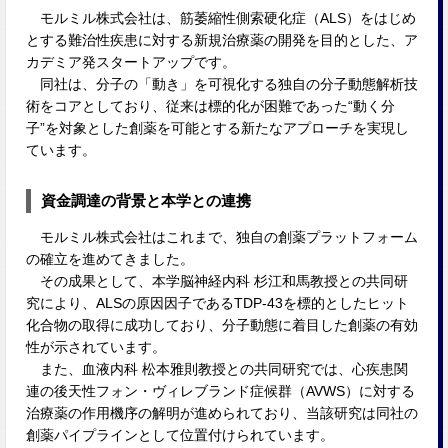
モルミル株式会社は、筋萎縮性側索硬化症（ALS）をはじめ
とする難治性疾患に対する新規治療薬の開発を目的とした、ア
カデミア発スタートアップです。
同社は、分子の「動き」を可視化する独自の分子動態解析技
術をコアとしており、従来は標的化が困難であった“動く分
子”を対象とした創薬を可能とする新たなアプローチを実現し
ています。
資金調達の背景と本学との連携
モルミル株式会社はこれまで、独自の創薬プラットフォーム
の確立を進めてきました。
その成果として、本学脳神経内科 杉江和馬教授との共同研
究により、ALSの原因因子であるTDP-43を標的としたヒット
化合物の取得に成功しており、分子動態に着目した創薬の有効
性が示されています。
また、血液内科 松本雅則教授との共同研究では、心疾患関
連の後天性フォン・ヴィレブランド症候群（AVWS）に対する
治療薬の作用機序の解明が進められており、当該研究は同社の
創薬パイプラインとして位置付けられています。