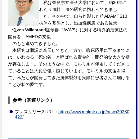
私は奈良県立医科大学において、約30年に
わたり血栓止血の研究に携わってきまし
た。その中で、自ら作製した抗ADAMTS13
抗体を基盤とし、出血性疾患である後天
性von Willebrand症候群（AVWS）に対する特異的治療法の
開発を、AMEDの支援
のもと進めてきました。
本研究は順調に進展してきた一方で、臨床応用に至るまでに
は、いわゆる「死の谷」と呼ばれる資金的・開発的な大きな壁
が存在します。そのような中で、モルミルが伴走してくださっ
ていることは大変心強く感じています。モルミルの支援を得
て、私たちが開発してきた抗体製剤を実際に患者さんに届ける
ことが私の夢です。
参考（関連リンク）
プレスリリースURL：
https://www.molmir.co.jp/news20260
422/