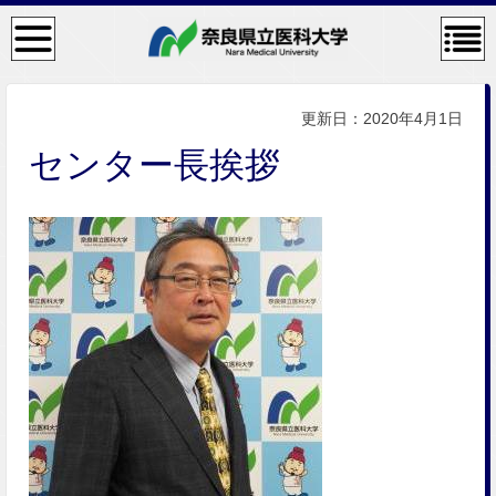
検
コン
索・
テン
共通
ツメ
メニ
ニュ
ュー
ー
更新日：2020年4月1日
センター長挨拶