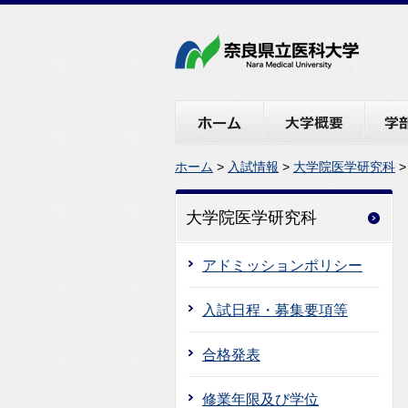
ホーム
大学概要
学部・
ホーム
>
入試情報
>
大学院医学研究科
>
大学院医学研究科
アドミッションポリシー
入試日程・募集要項等
合格発表
修業年限及び学位