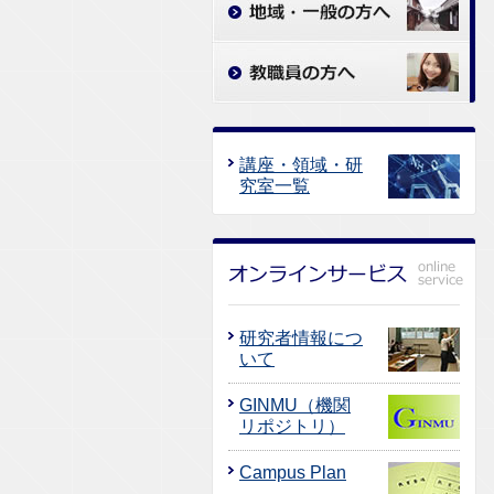
講座・領域・研
究室一覧
研究者情報につ
いて
GINMU（機関
リポジトリ）
Campus Plan