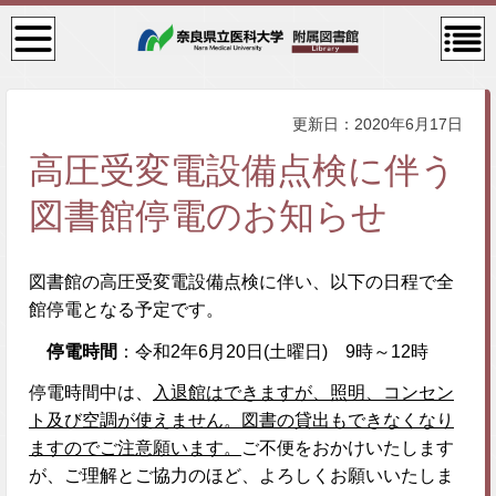
検
コン
索・
テン
共通
ツメ
メニ
ニュ
ュー
ー
更新日：2020年6月17日
高圧受変電設備点検に伴う
図書館停電のお知らせ
図書館の高圧受変電設備点検に伴い、以下の日程で全
館停電となる予定です。
停電時間
：令和2年6月20日(土曜日) 9時～12時
停電時間中は、
入退館はできますが、照明、コンセン
ト及び空調が使えません。図書の貸出もできなくなり
ますのでご注意願います。
ご不便をおかけいたします
が、ご理解とご協力のほど、よろしくお願いいたしま