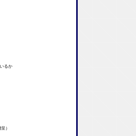
いるか
呈）