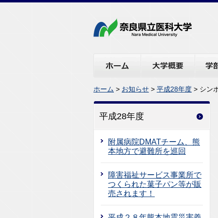
ホーム
大学概要
学部・
ホーム
>
お知らせ
>
平成28年度
> シン
平成28年度
附属病院DMATチーム、熊
本地方で避難所を巡回
障害福祉サービス事業所で
つくられた菓子パン等が販
売されます！
平成２８年熊本地震災害義