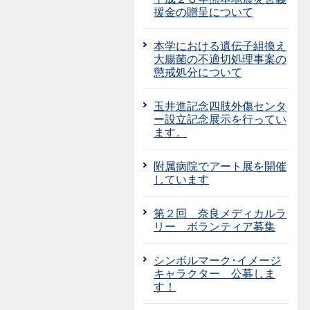
援金の贈呈について
本学における遺伝子組換え
大腸菌の不適切処理事案の
懲戒処分について
玉井進記念四肢外傷センタ
ー設立記念展示を行ってい
ます。
附属病院でアート展を開催
しています
第２回 奈良メディカルラ
リー ボランティア募集
シンボルマーク･イメージ
キャラクター 公募しま
す！