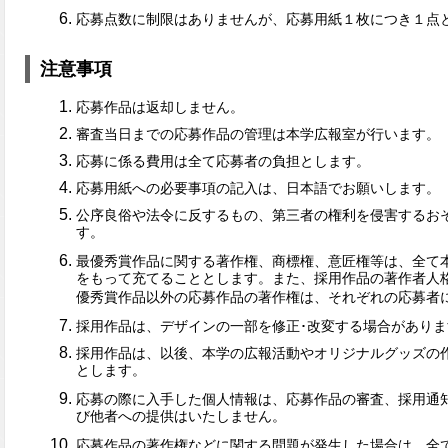
応募点数に制限はありませんが、応募用紙１枚につき１点
注意事項
応募作品は返却しません。
審査当日までの応募作品の管理は本学広報室が行います。
応募に係る費用は全て応募者の負担とします。
応募用紙への必要事項の記入は、日本語でお願いします。
公序良俗や法令に反するもの、第三者の権利を侵害するお
す。
最優秀賞作品に関する著作権、商標権、意匠権等は、全て
をもって充てることとします。また、採用作品の著作者人
優秀賞作品以外の応募作品の著作権は、それぞれの応募者
採用作品は、デザインの一部を修正･改変する場合がありま
採用作品は、以後、本学の広報活動やオリジナルグッズの
とします。
応募の際に入手した個人情報は、応募作品の審査、採用通
び他者への提供はいたしません。
応募作品の著作権などに関する問題が発生した場合は、全