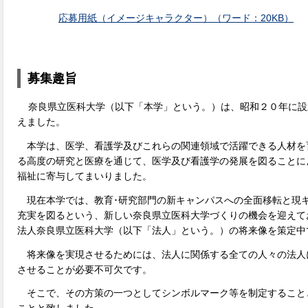
応募用紙（イメージキャラクター）（ワード：20KB）
募集趣旨
奈良県立医科大学（以下「本学」という。）は、昭和２０年に設
えました。
本学は、医学、看護学及びこれらの関連領域で活躍できる人材を
る高度の研究と医療を通じて、医学及び看護学の発展を図ることに
福祉に寄与してまいりました。
現在本学では、教育･研究部門の新キャンパスへの全面移転と現
充実を図るという、新しい奈良県立医科大学づくりの機会を迎えて
法人奈良県立医科大学（以下「法人」という。）の将来像を策定中
将来像を実現させるためには、法人に関係する全ての人々の法人
させることが必要不可欠です。
そこで、その方策の一つとしてシンボルマーク等を制定すること