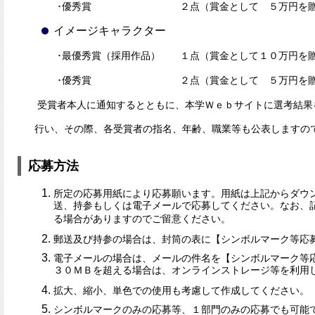
･優秀賞 ２点（賞金として ５万円を贈
イメージキャラクター
･最優秀賞（採用作品） １点（賞金として１０万円を贈
･優秀賞 ２点（賞金として ５万円を贈
受賞者本人に通知するとともに、本学Ｗｅｂサイトに選考結果
行
い、その際、各受賞者の指名、年齢、職業等も公表しますの
応募方法
所定の応募用紙により応募願います。用紙は上記からダウ
送、持参もしくは電子メールで応募してください。なお、
る場合がありますのでご留意ください。
郵送及び持参の場合は、封筒の表に【シンボルマーク等応
電子メールの場合は、メールの件名を【シンボルマーク等
３０ＭＢを超える場合は、オンラインストレージ等を利用
拡大、縮小、単色での使用も考慮して作成してください。
シンボルマークのみの応募等、１部門のみの応募でも可能