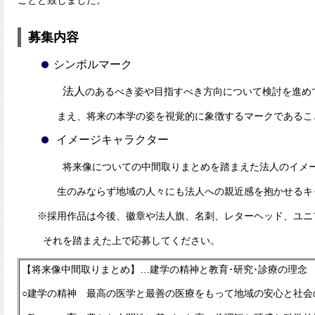
ことと致しました。
募集内容
シンボルマーク
法人
のあるべき姿や目指すべき方向について検討を進め
ま
え、将来の本学の姿を視覚的に象徴するマークであるこ
イメージキャラクター
将来像についての中間取りまとめを踏まえた法人のイメ
生の
みならず地域の人々にも法人への親近感を抱かせるキ
※採用作品は今後、徽章や法人旗、名刺、レターヘッド、ユニ
そ
れを踏まえた上で応募してください。
【将来像中間取りまとめ】…建学の精神と教育･研究･診療の理念
○建学の精神 最高の医学と最善の医療をもって地域の安心と社会