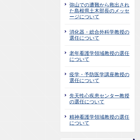
弥山での遭難から救出され
た島根県土木部長のメッセ
ージについて
消化器・総合外科学教授の
選任について
老年看護学領域教授の選任
について
疫学・予防医学講座教授の
選任について
先天性心疾患センター教授
の選任について
精神看護学領域教授の選任
について