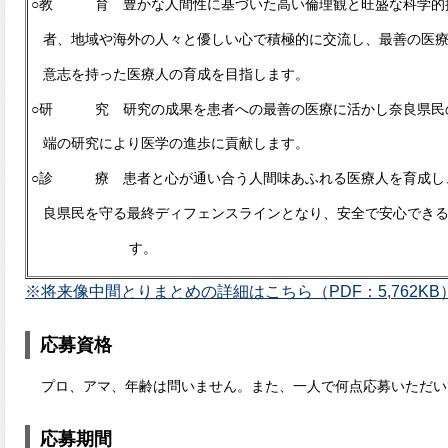
○教 育 豊かな人間性に基づいた高い倫理観と旺盛な科学的
者、
地域や海外の人々と優しい心で積極的に交流し、最善の医
意志を持った医療人の育成を目指します。
○研 究 研究の成果を患者への最善の医療に活かし奈良県民
端
の研究により医学の進歩に貢献します。
○診 療 患者と心が通い合う人間味あふれる医療人を育成し
良
県民を守る最終ディフェンスラインとなり、安全で安心でき
す。
※将来像中間とりまとめの詳細はこちら（PDF：5,762KB
応募資格
プロ、アマ、年齢は問いません。また、一人で何点応募いただい
応募期間