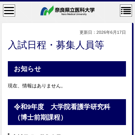
検
コン
索・
テン
共通
ツメ
メニ
ニュ
ュー
ー
更新日：2026年6月17日
入試日程・募集人員等
お知らせ
現在、情報はありません。
令和9年度 大学院看護学研究科
（博士前期課程）