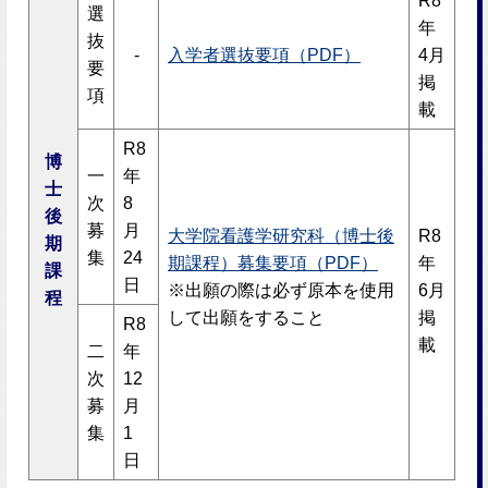
R8
選
年
抜
-
入学者選抜要項（PDF）
4月
要
掲
項
載
R8
博
一
年
士
次
8
後
募
月
大学院看護学研究科（博士後
R8
期
集
24
期課程）募集要項（PDF）
年
課
日
※出願の際は必ず原本を使用
6月
程
して出願をすること
掲
R8
載
二
年
次
12
募
月
集
1
日