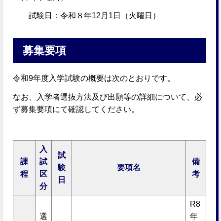
試験日：令和８年12月1日（火曜日）
募集要項
令和9年度入学試験の概要は次のとおりです。
なお、入学者選抜方法及び出願等の詳細について、必
ず募集要項にて確認してください。
入
試
課
試
備
験
要項名
程
区
考
日
分
R8
選
年