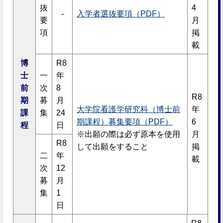
抜
4
-
入学者選抜要項（PDF）
要
月
項
掲
載
博
R8
士
一
年
前
次
8
R8
期
募
月
大学院看護学研究科（博士前
年
課
集
24
期課程）募集要項（PDF）
6
程
日
※出願の際は必ず原本を使用
月
R8
して出願をすること
掲
二
年
載
次
12
募
月
集
1
日