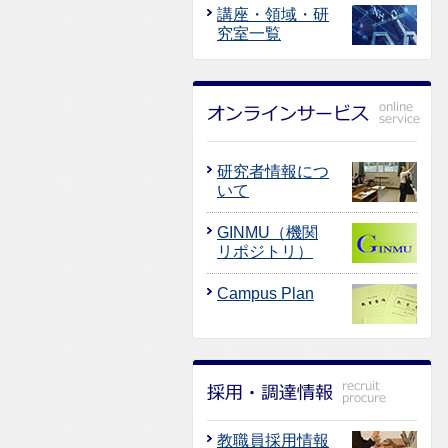
講座・領域・研
究室一覧
研究者情報につ
いて
GINMU（機関
リポジトリ）
Campus Plan
教職員採用情報