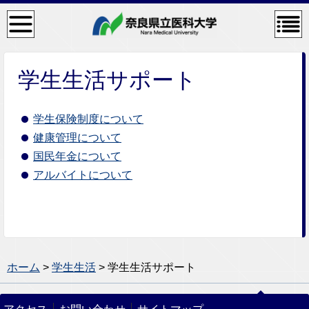
検
コン
索・
テン
共通
ツメ
メニ
ニュ
ュー
ー
学生生活サポート
学生保険制度について
健康管理について
国民年金について
アルバイトについて
ホーム
>
学生生活
> 学生生活サポート