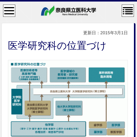
検
コン
索・
テン
共通
ツメ
メニ
ニュ
ュー
ー
更新日：2015年3月1日
医学研究科の位置づけ