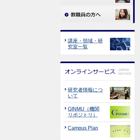
講座・領域・研
究室一覧
研究者情報につ
いて
GINMU（機関
リポジトリ）
Campus Plan