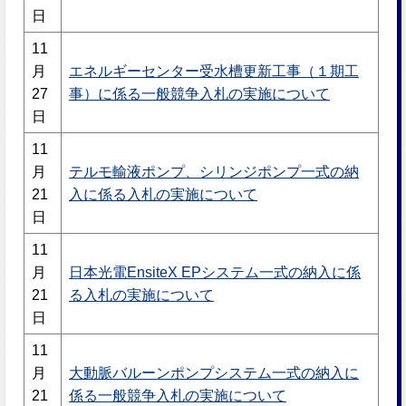
日
11
月
エネルギーセンター受水槽更新工事（１期工
27
事）に係る一般競争入札の実施について
日
11
月
テルモ輸液ポンプ、シリンジポンプ一式の納
21
入に係る入札の実施について
日
11
月
日本光電EnsiteX EPシステム一式の納入に係
21
る入札の実施について
日
11
月
大動脈バルーンポンプシステム一式の納入に
21
係る一般競争入札の実施について