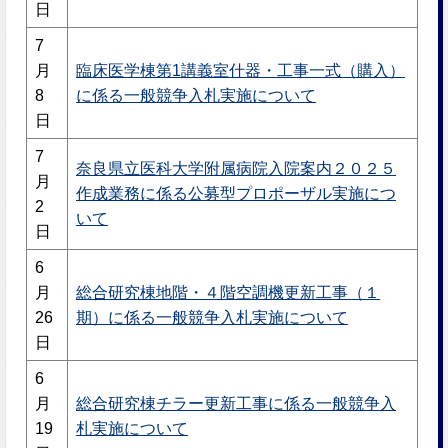
日
7
月
臨床医学棟第1講義室什器・工事一式（購入）
8
に係る一般競争入札実施について
日
7
奈良県立医科大学附属病院入院案内２０２５
月
作成業務に係る公募型プロポーザル実施につ
2
いて
日
6
月
総合研究棟地階・４階空調機更新工事（１
26
期）に係る一般競争入札実施について
日
6
月
総合研究棟チラー更新工事に係る一般競争入
19
札実施について