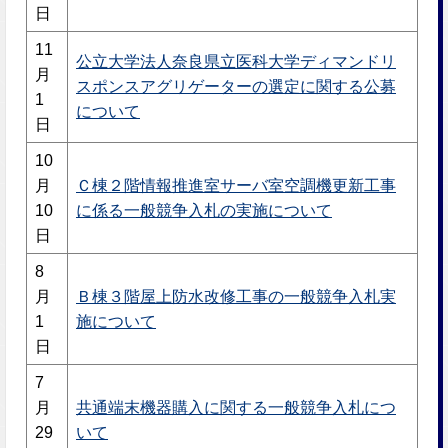
日
11
公立大学法人奈良県立医科大学ディマンドリ
月
スポンスアグリゲーターの選定に関する公募
1
について
日
10
月
Ｃ棟２階情報推進室サーバ室空調機更新工事
10
に係る一般競争入札の実施について
日
8
月
Ｂ棟３階屋上防水改修工事の一般競争入札実
1
施について
日
7
月
共通端末機器購入に関する一般競争入札につ
29
いて