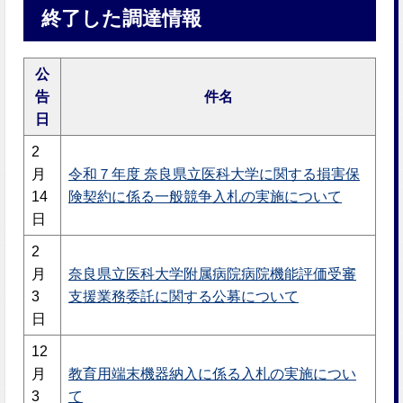
終了した調達情報
公
告
件名
日
2
月
令和７年度 奈良県立医科大学に関する損害保
14
険契約に係る一般競争入札の実施について
日
2
月
奈良県立医科大学附属病院病院機能評価受審
3
支援業務委託に関する公募について
日
12
月
教育用端末機器納入に係る入札の実施につい
3
て