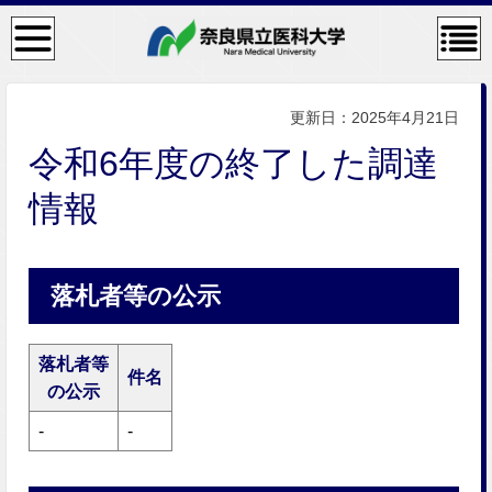
検
コン
索・
テン
共通
ツメ
メニ
ニュ
ュー
ー
更新日：2025年4月21日
令和6年度の終了した調達
情報
落札者等の公示
落札者等
件名
の公示
-
-